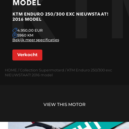
KT
MODEL
KTM ENDURO 250/300 EXC NIEUWSTAAT!
2016 MODEL
4.950,00 EUR
5960 KM
Bekijk meer specificaties
Verkocht
HOME
/
Collection Supermotard
/ KTM Enduro 250/300 exc
NIEUWSTAAT! 2016 model
VIEW THIS MOTOR