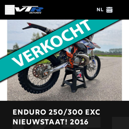
path
View
View e
NL
ENDURO 250/300 EXC
NIEUWSTAAT! 2016