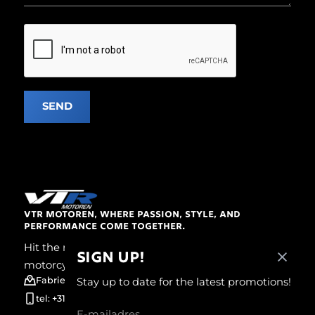
SEND
VTR MOTOREN, WHERE PASSION, STYLE, AND
PERFORMANCE COME TOGETHER.
Hit the road in style with your personalized
SIGN UP!
motorcycle.
Fabrieksweg 2a, 7451 PT Holten, The Netherlands
Stay up to date for the latest promotions!
tel: +31 (0) 548 54 60 99