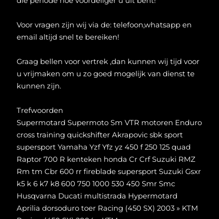
die periode hoe voordeliger u uit bent!
Voor vragen zijn wij via de: telefoon,whatsapp en
email altijd snel te bereiken!
Graag bellen voor vertrek ,dan kunnen wij tijd voor
u vrijmaken om u zo goed mogelijk van dienst te
kunnen zijn.
Trefwoorden
Supermotard Supermoto Sm VTR motoren Enduro
cross training quickshifter Akrapovic sbk sport
supersport Yamaha Yzf Yfz yz 450 f 250 125 quad
Raptor 700 R kenteken honda Cr Crf Suzuki RMZ
Rm tm Cbr 600 rr fireblade supersport Suzuki Gsxr
k5 k 6 k7 k8 600 750 1000 530 450 Smr Smc
Husqvarna Ducati multistrada Hypermotard
Aprilia dorsoduro toer Racing (450 SX) 2003 » KTM