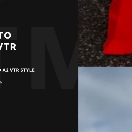
TM
TO
VTR
A2 VTR STYLE
es