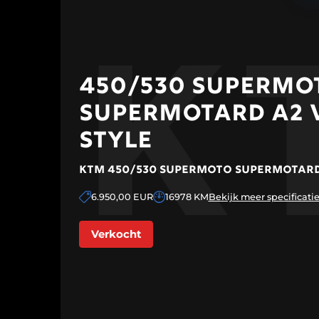
K
450/530 SUPERMO
Home
Aanbod
SUPERMOTARD A2 
upermotard
Aanbod
STYLE
clusive Cars
Events
KTM 450/530 SUPERMOTO SUPERMOTARD 
Verkoop je
motor
6.950,00 EUR
16978 KM
Bekijk meer specificati
inanciering
Over ons
Contact
Verkocht
NFIGURATOR