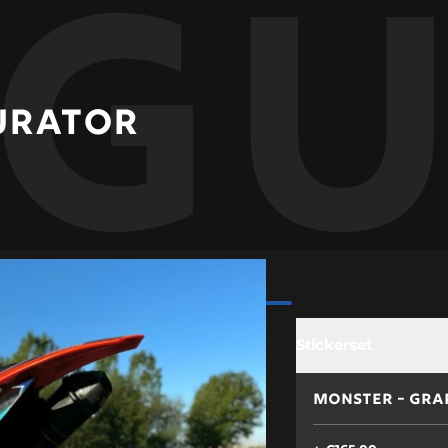
ig
URATOR
line
Stickerset
MONSTER - GRAP