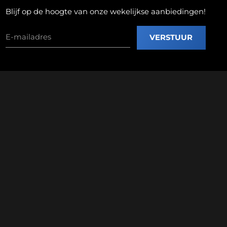
Blijf op de hoogte van onze wekelijkse aanbiedingen!
VERSTUUR
.
Fabrieksweg 2a, 7451 PT Holten
tel: (0548) 54 60 99
ring
Over ons
Contact