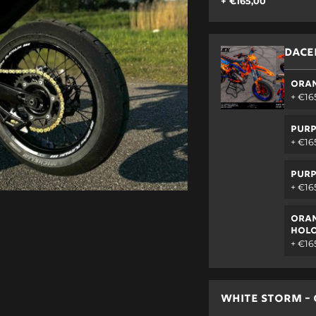
+ €165,00
DACE
ORAN
+ €16
PURP
+ €16
PURP
+ €16
ORAN
HOL
+ €16
WHITE STORM - 