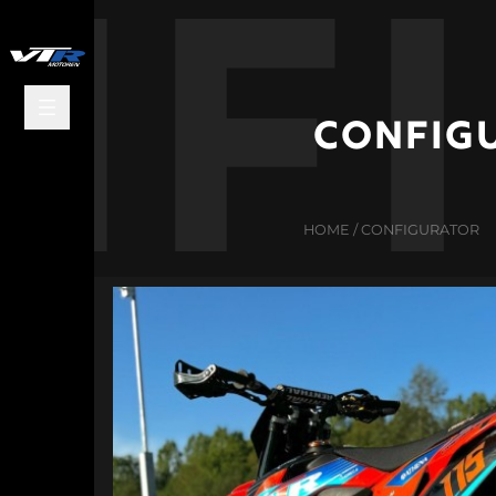
nf
path
CONFIG
HOME
/
CONFIGURATOR