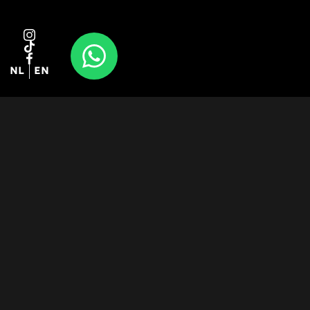
NL
EN
Aanbod