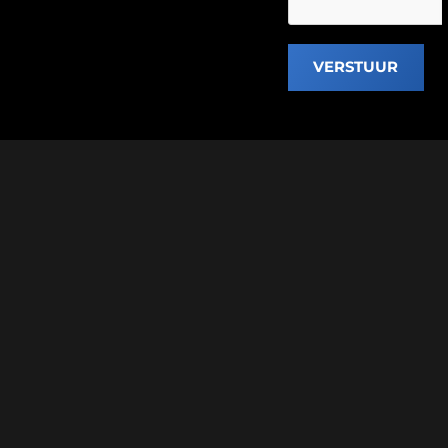
VERSTUUR
VTR MOTOREN, WAAR PASSIE, STIJL EN PRESTATIE SAMENKOMEN
Stijlvol de weg op met jouw gepersonaliseerde Supermoto.
 Supermotard
Aanbod Exclusive Cars
Events
Verkoop je motor
Financie