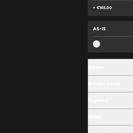
+ €165,00
AS-IS
Wielen
AS-IS
Banden keuze
AS-IS
Koplamp
AS-IS
Sliders
POEDERCOATIN