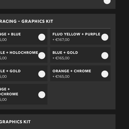
RACING - GRAPHICS KIT
GE + BLUE
FLUO YELLOW + PURPLE
5,00
+ €167,00
LE + HOLOCHROME
BLUE + GOLD
5,00
+ €165,00
LE + GOLD
ORANGE + CHROME
5,00
+ €165,00
GE +
OCHROME
5,00
GRAPHICS KIT